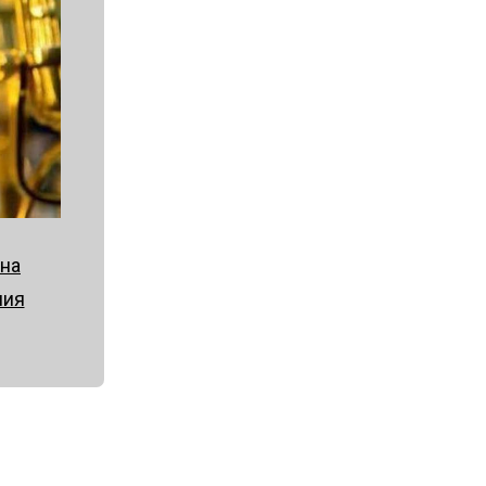
 на
ния