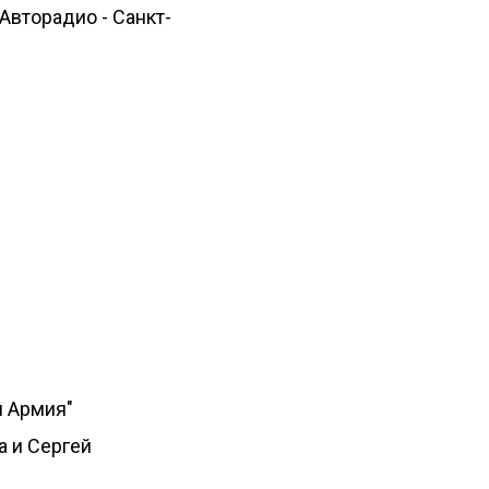
Авторадио - Санкт-
я Армия"
а и Сергей