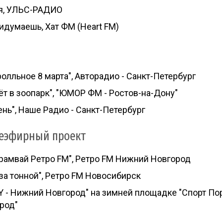
я, УЛЬС-РАДИО
идумаешь, Хат ФМ (Heart FM)
ролльное 8 марта", Авторадио - Санкт-Петербург
 в зоопарк", "ЮМОР ФМ - Ростов-на-Дону"
нь", Наше Радио - Санкт-Петербург
еэфирный проект
рамвай Ретро FM", Ретро FM Нижний Новгород
 за тонной", Ретро FM Новосибирск
 - Нижний Новгород" на зимней площадке "Спорт Пор
род"