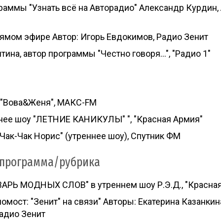
аммы "Узнать всё на Авторадио" Александр Курдин, 
ямом эфире Автор: Игорь Евдокимов, Радио Зенит
тина, автор программы "Честно говоря…", "Радио 1"
 "Вова&Женя", МАКС-FM
нее шоу "ЛЕТНИЕ КАНИКУЛЫ" ", "Красная Армия"
Чак-Чак Норис" (утреннее шоу), Спутник ФМ
 программа/рубрика
АРЬ МОДНЫХ СЛОВ" в утреннем шоу Р.Э.Д., "Красна
омост: "Зенит" на связи" Авторы: Екатерина Казанкин
адио Зенит