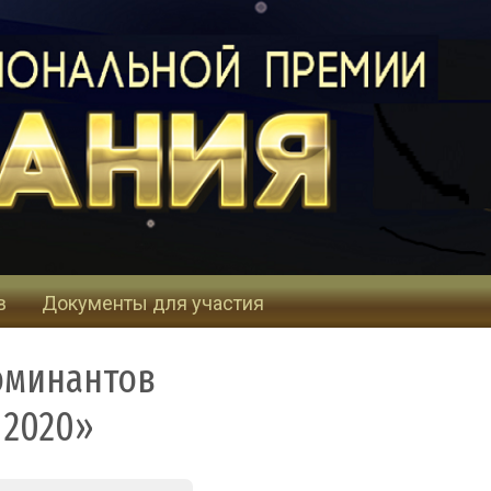
в
Документы для участия
оминантов
 2020»