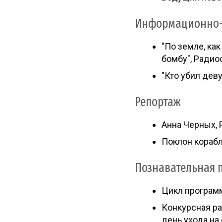
Информационно-
"По земле, ка
бомбу", Радио
"Кто убил дев
Репортаж
Анна Черных,
Поклон кораб
Познавательная 
Цикл программ
Конкурсная ра
день ухода на