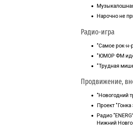
Музыкалошна
Нарочно не пр
Радио-игра
"Самое рок-н-
"ЮМОР ФМ идёт
"Трудная мише
Продвижение, вн
"Новогодний т
Проект "Гонка
Радио "ENERGY
Нижний Новго