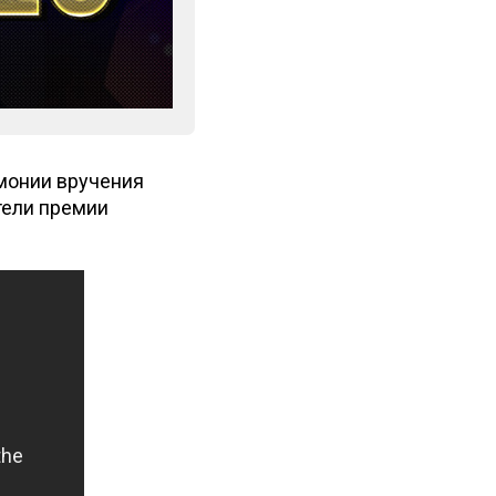
емонии вручения
тели премии