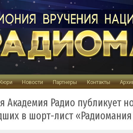
Жюри
Новости
Партнеры
Контакты
Архи
ая Академия Радио публикует н
ших в шорт-лист «Радиомания