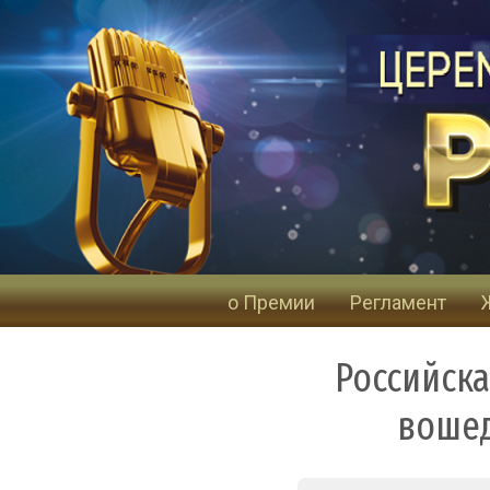
о Премии
Регламент
Российск
вошед